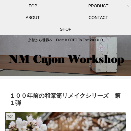
TOP
PRODUCT
ABOUT
CONTACT
SHOP
京都から世界へ From KYOTO To The WORLD
１００年前の和箪笥リメイクシリーズ 第
１弾
TOP