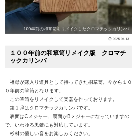
100年前の和箪笥をリメイクしたクロマチックカリンバ
2025.04.13
１００年前の和箪笥リメイク版 クロマチ
ックカリンバ
祖母が嫁入り道具として持ってきた桐箪笥。今から１０
０年前の箪笥となります。
この箪笥をリメイクして楽器を作っております。
第１弾はクロマチックカリンバです。
表面はCメジャー、裏面がBメジャーになっていますの
で、いわゆる黒鍵にも対応しています。
杉材の優しい音をお楽しみください。