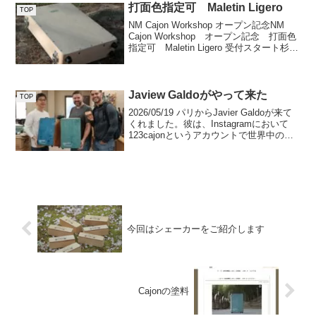
なさんのお手...
打面色指定可 Maletin Ligero
TOP
NM Cajon Workshop オープン記念NM
Cajon Workshop オープン記念 打面色
指定可 Maletin Ligero 受付スタート杉材
をボディー材に使用した旅するカホン
Maletin Ligeroその名のとおり、と...
Jaview Galdoがやって来た
TOP
2026/05/19 パリからJavier Galdoが来て
くれました。彼は、Instagramにおいて
123cajonというアカウントで世界中のカ
ホンの紹介やレッスン動画を配信してい
ます。彼との出会いは２０２３年春にな
ります。当時、趣味で...
今回はシェーカーをご紹介します
Cajonの塗料