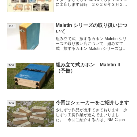
に出店します日時 ２０２６年３月２２
日（日） １０時～１６時場所 向日市
観光交流センター まちてらすMUKO２
階内容 かりんばづくりWS 向日市
いいとこPR隊...
Maletin シリーズの取り扱いにつ
TOP
いて
組み立て式 旅するカホン Maletin シリ
ーズの取り扱い店について 組み立て
式 旅するカホン Maletin シリーズは、
２０２５年４月オープン以来、多くの方
に使っていただき感謝しております。
７月１日には、外側に金具のないMaleti...
組み立て式カホン Maletin II
TOP
（予告）
今回はシェーカーをご紹介します
TOP
少しずつ作品が出来てきております 少
しずつ工房作業が進んでまいりまし
た。 今回ご紹介するのは、NM Cajon
Workshopのロゴを作成いただいたパーカ
ッショニスト加藤萌衣さんようのシェイ
カーです。 全国の加藤萌衣ファンのみ